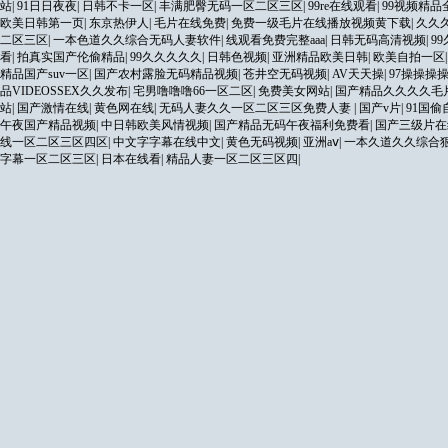
站
|
91日日夜夜
|
日韩不卡一区
|
丰满肥臀无码一区二区三区
|
99re在线观看
|
99视频精
欧美日韩第一页
|
东京热伊人
|
毛片在线免费
|
免费一级毛片在线播放视频黄下载
|
久久
二区三区
|
一本色道久久综合无码人妻软件
|
线观看免费完整aaa
|
日韩无码高清视频
|
9
看
|
拍真实国产伦偷精品
|
99久久久久久
|
日韩色视频
|
亚洲精品欧美日韩
|
欧美自拍一区
精品国产suv一区
|
国产农村露脸无码精品视频
|
苍井空无码视频
|
AV天天操
|
97操操操
品VIDEOSSEX久久发布
|
宅男噜噜噜66一区二区
|
免费美女网站
|
国产精品久久久久毛
站
|
国产激情在线
|
黄色网在线
|
无码人妻久久一区二区三区免费人妻
|
国产v片
|
91国
午夜国产精品视频
|
中日韩欧美风情视频
|
国产精品无码午夜福利免费看
|
国产三级片在
线一区二区三区四区
|
中文字字幕在线中文
|
黄色无码视频
|
亚洲aⅴ
|
一本久道久久综合
字幕一区二区三区
|
日本在线看
|
精品人妻一区二区三区四
|