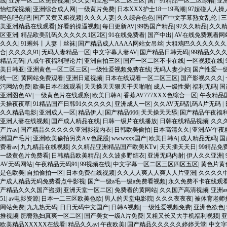
线
|
亚洲一区二区免费视频
|
久久女同互慰一区二区三区
|
国产91精品一区二区绿帽
|
亚
怡红院视频
|
亚洲综合成人网
|
一级黄片免费
|
日本XXX护士18一19高潮
|
97超碰人人操
吧色吧色吧
|
国产又黄又粗视频
|
久久久人妻
|
久久综合色色
|
国产中文字幕熟女乱伦
|
三
美亚洲精品在线观看
|
好看的操逼视频
|
每日更新AV
|
99热国产精品
|
97久久精品
|
久久
区亚洲
|
精品欧美乱码久久久久久1区2区
|
91在线免费看
|
国产中出
|
AV在线免费观看网
久久久
|
91蝌蚪丨人妻丨丝袜
|
国产精品成人AAAA网站女吊丝
|
大粗鳮巴久久久久久久
合
|
久久久久91
|
无码人妻精品一区
|
中文字幕人妻AV
|
国产精品日韩无码
|
99精品久久
精品无码
|
八戒午夜福利理论片
|
亚洲自拍三区
|
国产一区二区不卡在线
|
一区视频在线
|
美日韩亚
|
亚洲黄色一区二区三区
|
一级性爱视频免费在线
|
无码人妻少妇
|
国产性爱一
线一区
|
黄网站免费观看
|
亚洲日逼视频
|
日本在线观看一区二区三区
|
国产影视久久久
|
污网站免费
|
欧美日本在线观看
|
天天搡天天狠天干天啪啪
|
成人一级性爱
|
福利无码
|
国
亚洲图色AV
|
一级黄色片在线观察
|
欧美日韩A
|
香蕉AV777XXX色综合一区
|
午夜精品
天操夜夜草
|
91精品国产日韩91久久久久久
|
亚洲成人一区
|
久久AV无码乱码A片无码
|
久久精品电影
|
亚洲成人一区
|
精品伊人
|
国产精品666
|
天天操天天舔
|
国产精品午夜福
亚洲人妻在线视频
|
国产成人精品在线
|
日韩一级片在线播放
|
日韩在线精品视频
|
久久
产片av
|
国产精品久久久久久亚洲影视内衣
|
日韩欧美偷拍
|
日本高清久久
|
亚洲AV午夜
洲国产毛片
|
亚洲欧美偷拍另类A∨色屁股
|
wwwxxx国产
|
欧美日韩A
|
成人精品无码
|
国
费看av
|
九九精品在线视频
|
久久精品亚洲精品国产欧美KT∨
|
天天插天天日
|
99精品免
一级黄色片免费看
|
日韩精品欧美精品
|
久久波多野结衣
|
亚洲无码内射
|
伊人久久亚洲
|
AV无码网站
|
午夜精品无码91
|
99视频在线
|
中文字幕一区二区三区四区五区
|
黄色片黄
是色欧美
|
自拍偷拍一区
|
日本免费在线视频
|
久久人人爽人人爽人人片亚洲
|
久久久久
产成人精品无码免费看点牛影视
|
国产一级a毛一级a免费看视频
|
永久免费不卡在线观
产精品久久久国产盗摄
|
亚洲天堂一区二区
|
免费看的黄网站
|
久久国产高清视频
|
亚洲
51
|
av电影资源
|
日本一二三区欧美色欲
|
男人的天堂电影院
|
久久久夜夜夜
|
被体育老师
网站免费
|
九九热无码
|
日日无码中文国产
|
日韩A视频
|
一级性爱视频免费
|
亚洲色欲色
|
推视频
|
肥臀熟妇真爽一区二区
|
国产美女一级A片免费
|
又粗又长又大手机福利视频
|
欧美精品XXXXX在线看
|
精品久久av
|
午夜欧美
|
国产精品久久久久久婷婷天堂
|
中文字