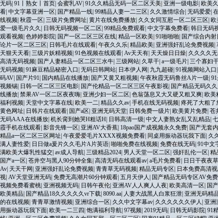
无码
|
91丨熟女丨首页
|
会蜜乳AV
|
91久久精品无码一区二区天美
|
亚洲一级电影
|
欧美
看
|
中文字幕亚洲一区
|
国产精品一线
|
99精品人妻一二三区
|
久久激情综合
|
无码爱爱
|
线视频
|
秋霞一区
|
三级片免费网址
|
黄片在线免费播放
|
久久女同互慰一区二区三区
|
欧
爱一级毛片久久
|
日韩无码视频一区二区
|
99精品免费观看
|
中文字幕免费看
|
韩日无码
观看视频
|
色婷婷影院
|
国产一区二区三区在线
|
精品一区欧美
|
91啪啪啪
|
国产综合内射
论片一区二区三区
|
日韩毛片在线观看
|
午夜久久乐
|
精品欧美
|
亚洲强奸乱论免费视频
|
天狠天天看
|
三级片妖精视频
|
91色视频在线观看
|
Av天天有
|
天天燥日日燥
|
久久久久无
高清无码视频
|
国产人妻精品一区二区三水牛
|
三级网站
|
久草干
|
a一级毛片
|
三个寡妇
无码视频
|
91麻豆精品秘密入口
|
无码日韩网站
|
日本伊人网
|
九九超碰
|
91视频网站入口
码AV
|
国产片91
|
国内精品在线播放
|
国产又黄又粗视频
|
午夜秋霞无码鲁丝A片一级
|
9
视频锡
|
日韩一区二区三区电影
|
国产伦精品一区二区三区午夜影视
|
国产精品无码久久
线播放
|
禁果AV一区二区夜夜嗨
|
亚洲少妇一区二区
|
色翁荡息又大又硬又粗又爽
|
欧美
福利视频
|
天堂中文字幕在线
|
欧美一二
|
精品久久av
|
手机在线无码视频
|
疼死了大粗了
黄色网址
|
日韩片在线观看
|
国产a区
|
亚洲无码天堂
|
日韩免费一级片
|
欧美黄片免费
|
苍
无码AAA在线播放
|
机长脔到她哭H粗话H
|
日韩高清一级
|
中文人妻熟女乱又乱精品
|
霞手机在线观看
|
影音先锋一区
|
亚洲AV大香蕉
|
18pao国产成视频永久免费
|
国产无套
精品a一区二区三区网址
|
午夜爱爱毛片XXXX视频免费看
|
同桌用振动器玩我下面
|
久久
满人妻性爱
|
日日做a爰片久久毛片A片英语
|
啪啪免费在线视频
|
免费在线无码
|
91中文
满欧美大爆乳性猛交
|
av成人导航
|
三级精品2024
|
男人天堂一区二区
|
强奸乱伦一区
|
精
国产a一区
|
苍井空与黑人90分钟全集
|
高清无码在线观看av
|
a毛片免费看
|
日日干夜夜
Av
|
天天干网
|
亚洲强奸乱论免费视频
|
青青草无码视频
|
精品无码专区
|
日本免费高清视
视
|
AV天堂亚洲无码
|
免费无高潮片60分钟观看
|
五月天伊人
|
国产精品无码专区AV免
视频免费看蜜桃
|
亚洲视频无码
|
日韩午夜伦
|
亚洲AV人人爽人人夜
|
欧美高清一区
|
国
欧美精品
|
国产精品18久久久久久vr下载
|
8090.aa
|
人妻大战黑人白浆狂泄
|
亚洲无码精
的在线视频
|
青青草激情视频
|
亚洲综合一区
|
久久中文字幕av
|
久久久久久久伊人
|
亚洲
用振动器玩我下面
|
欧美一二三四
|
饱满福利导航
|
97视频
|
2019无码
|
日韩无码影院
|
91