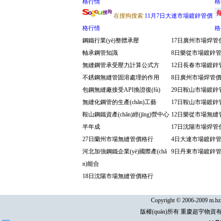
格行情
格
在搜狗搜索
11月7日大連市場鍍鋅管價
格行情
格
鋼鐵行業(yè)整體承壓
17日廣州市場焊管
軸承鋼管知識
8日樂從市場鍍鋅
無縫鋼管承受壓力計算公式方
12日長春市場鍍鋅
不銹鋼無縫管固溶處理的作用
8日廣州市場焊管
包鋼無縫廠接受API換證復(fù)
29日鞍山市場鍍鋅
無縫化鋼管的生產(chǎn)工藝
17日鞍山市場鍍鋅
鞍山鋼鐵資產(chǎn)經(jīng)營中心
12日樂從市場無縫
半年成
17日沈陽市場焊管
27日蘭州市場無縫管價格行
4日大連市場鍍鋅
河北加強鋼鐵企業(yè)國際產(chǎ
9日丹東市場鍍鋅
n)能合
18日沈陽市場無縫管價格行
Copyright © 2006-2009 m.hz
版權(quán)所有 重慶超宇物資有