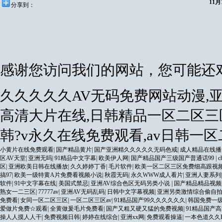
11
分享到：
感谢您访问我们的网站，您可能还
久久久久久AV无码免费网站动漫,亚
高清大片在线,日韩精品一区二区三
韩?v永久在线免费观看,av日韩一
小黄片在线免费观看
|
国产精品黄片
|
国产亚洲精久久久久久无码色戒
|
成人精品在线播
区AV天堂
|
亚洲无吗
|
91精品中文字幕
|
欧美伊人网
|
国产精品国产三级国产普通话99
|
c
区
|
亚洲欧美日韩在线播放
|
久久婷婷丁香
|
毛片软件
|
欧美一区二区三区免费细高跟视
搞97
|
欧美一级特黄A片免费看视频小说
|
秋霞无码
|
永久WWW成人看片
|
亚洲人妻系列
软件
|
91中文字幕在线
|
美国式禁忌
|
亚洲AV综合色区无码另类小说
|
国产精品精品视频
熟女一二三区
|
77777av
|
亚洲AV无码乱码
|
日韩中文字幕视频
|
亚洲另类激情综合偷自
免费看
|
女同一区二区三区
|
一区二区三区av
|
91精品国产99久久久久久久
|
韩国免费一级
爱做片免费☆观看
|
全黄做爰毛片免费看
|
国产又粗又硬又猛的免费视频
|
91精品国产高
操人人摸人人干
|
免费视频日韩
|
婷婷在线综合
|
亚洲xx网
|
免费观看操逼
|
一本色道久久H