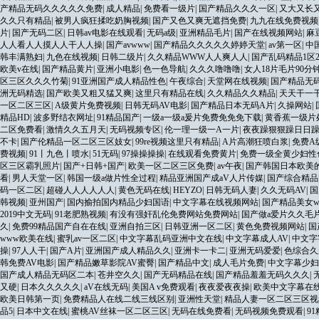
产精品无码久久久久久免费
|
成人精品
|
免费看一级片
|
国产精品久久久一区
|
又大又长
久久只有精品
|
被男人疯狂揉吃奶胸视频
|
国产又色又爽无遮挡免费
|
九九在线免费视频
片
|
国产无码二区
|
日韩av电影在线观看
|
无码a级
|
亚洲精品毛片
|
国产在线视频网站
|
麻
人人看人人摸人人干人人操
|
国产avwww
|
国产精品久久久久久婷婷天堂
|
av第一区
|
中
韩丰满熟妇
|
九色在线视频
|
日韩二级片
|
久久精品WWW人人爽人人
|
国产乱码精品1区2
欧美v在线
|
国产精品黄片
|
亚洲小电影
|
色一色导航
|
久久久噜噜噜
|
女人18片毛片90分
区三区久久久竹菊
|
91亚洲国产成人精品性色
|
午夜综合
|
天堂网在线视频
|
国产精品无
洲无码精选
|
国产欧美又粗又猛又爽
|
这里只有精品在线
|
久久精品久久精品
|
天天干一
一区二区三区
|
A级黄片免费视频
|
日韩无码AV电影
|
国产精品日本无码A片
|
久操网站
|
精品HD
|
波多野结衣网址
|
91精品国产
|
一级a一级a爰片免费免免免下载
|
黄香蕉一级片
二区免费看
|
激情久久五月天
|
无码视频专区
|
伦一理一级一A一片
|
夜夜躁狠狠躁日日
不卡
|
国产伦精品一区二区三区妓女
|
99re视频这里只有精品
|
A片高潮狂喷白浆
|
免费A
费视频
|
91丨九色丨喷水
|
51无码
|
97操操操操
|
在线观看免费黄片
|
免费一级全黄少妇性
区三区霸乳照片
|
国产+日韩+国产
|
欧美一区二区三区免费
|
av午夜
|
国产韩国日本欧美的
看
|
男人天堂一区
|
韩国一级a做片性全过程
|
精品亚洲国产成aV人片传媒
|
国产综合精品
码一区二区
|
超碰人人人人人人
|
黄色无码在线
|
HEYZO
|
日韩无码人妻
|
久久无码AV
|
国
韩视频
|
亚州国产
|
国内揄拍国内精品少妇国语
|
中文字幕在线视频网站
|
国产精品美女w
2019中文无码
|
91老肥熟视频
|
有没有强奸乱伦免费网站免费网站
|
国产做a爱片久久毛
久
|
免费99精品国产自在在线
|
亚洲自拍三区
|
日韩亚洲一区二区
|
黄色免费视频网站
|
国
www欧美在线
|
蜜乳av一区二区
|
中文字幕乱码亚洲中文在线
|
中文字幕成人AV
|
中文字
操
|
97人人干
|
国产A片
|
亚洲国产成人精品久久
|
亚洲卡一卡二
|
亚洲无码爱爱
|
色综合久
韩免费AV电影
|
国产精品嫩草影院AV蜜臀
|
国产精品中文
|
成人毛片免费
|
中文字幕少妇
国产成人精品无码区二本
|
苍井空久久
|
国产无码精品在线
|
国产精品羞羞无码久久久
|
又硬
|
日本久久久久久
|
aV在线无码
|
美国A v免费观看
|
夜夜爱夜夜操
|
欧美中文字幕在
欧美日韩第一页
|
免费精品人在线二线三线区别
|
亚洲性天堂
|
精品人妻一区二区三区视
品5
|
日本中文在线
|
蜜桃AV丝袜一区二区三区
|
无码在线免费看
|
无码视频免费观看
|
9