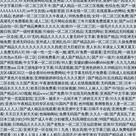
久久久久久AV无码免费网站动漫,亚洲成?人片在线观看无码专区,免费v?国产高清大片
中文字幕日韩一区二区三区不卡
|
国产成人精品一区二区三区视频
|
色综合色
|
国产一级
AAAAAAAA片
|
av中文在线
|
av电影资源
|
日本在线一区二区
|
在线观看av的网站
|
免费
久精品
|
色婷婷一区二区三区久久午夜成人
|
99热免费在线
|
女同一区二区三区免费
|
国产
高潮毛片免费看欧美
|
成人二区
|
毛片网站在线看
|
三年片观看免费观看大全
|
国产aⅴ日
品自拍一区
|
国产精品爽爽久久久久久
|
欧洲AV一区二区三区
|
一级毛片久久久久久久女
频日韩
|
国产一级特黄视频
|
91偷拍一区二区三区精品
|
无遮挡网站
|
亚洲精品无码视频
|
av一区在线
|
黑人AV无码
|
精品久久久久久人妻无码中文字幕
|
青青国产精品
|
99亚洲无
啪免费
|
亚洲无码综合
|
亚州成人
|
亚洲乱伦AV
|
国产精品乱码一区二区三区
|
久操免费
国产精品久久久久久久久久久久久四虎
|
巨大巨粗巨长 黑人长吊
|
丰满女人又爽又紧又
人免费无码A片
|
特一级一性一交一视一频
|
蜜乳AV免费一级观看
|
亚州淫乱网
|
一级无
久性色av无码一区二区
|
日韩免费看片
|
成人国产精品久久
|
国产AV一级片
|
在线观看中
国产精彩视频
|
中文字幕一区二区日韩
|
99人妻
|
安徽妇搡bbbb搡bbbb按摩
|
久久九九精
费完整aaa
|
日本三级电影中文字幕
|
91高清视频
|
国产亚洲色婷婷久久99精品91
|
91亚
文区4幕区2022
|
一级全黄60分钟免费网站
|
中文字幕无码毛片免费看
|
日韩成人在线观
国产黄色片在线播放
|
亚洲狠狠婷婷综合久久久久图片
|
国产精品18
|
乱伦精品
|
精品欧
二区在线
|
久久国产美女
|
午夜激情视频在线
|
成人在线视频观看
|
无码视频二区
|
日本一
精品长久久久久久
|
欧美日韩免费看
|
91丝袜视频
|
2000人人操人人
|
国产AV综合
|
av无
国产精品IGAO视频
|
精品www
|
国产免费AV片在线无码免费看
|
亚洲国产中文字幕
|
国
国产第一页屁屁影院
|
宝贝乖～腿弄大一点就不疼了
|
婷婷五月天丁香
|
91久久香蕉囯
的
|
亚洲AV午夜精品无码专区在线
|
91国内产香蕉
|
色99视频
|
鲁啊鲁熟女人妻一区二区
品人人人人
|
国产成人精品在线观看
|
欧美亚洲中文字幕
|
日韩不卡在线
|
亚洲免费一区
看
|
天天日天天射天天操
|
色呦呦网站
|
免费无码国产免费
|
久久久一级
|
国产真实乱了老
日本三级少妇少99
|
国产成人午夜
|
少妇被黑人到高潮喷出白浆
|
99国产精品久久久久
逼视频
|
日韩精品久久久久久
|
国产老熟女一区二区三区仙踪密林
|
亚洲AV无码国产精
三级一区二反
|
亚洲天堂一区在线
|
91丨九色丨熟女高潮
|
中文字幕三级
|
成人免费电影
费观看
|
91人妻人人澡人人爽人人精吕
|
岛国毛片
|
欧洲亚洲AV无码国产精品成人
|
捷克