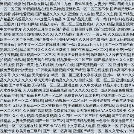
洲视频在线播放
|
日本熟女网站
|
蜜桃91丨九色丨蝌蚪91桃色
|
人妻少妇无码
|
四虎成人
一区二区三区
|
99视频精品在线
|
欧美特级
|
亚洲欧美一区二区三区不卡
|
国产精品无码a
免费看
|
婷婷性爱视频
|
国产精品久久久久久亚洲色
|
九九自拍
|
思思久久主页
|
国产精品
产精品无码观看久久
|
99er这里只有精品
|
97国精产品无人区一码二码
|
日本熟妇在线视
三区照片
|
日本熟妇网站
|
精品人妻码一区二区三区红楼视频
|
久久91精品
|
屁屁影院网
中文字幕黄片
|
久久婷婷五月综合色国产香蕉
|
自拍偷拍专区
|
国产淑女操逼
|
超碰999
|
粗视频
|
欧美综合自拍
|
99久久久久
|
久久精品国产亚洲7777
|
一级日韩
|
久久综合亚洲色h
欧美一区
|
国产亚洲91
|
国产免费不卡
|
那种AV网站
|
久久性爱电影网站
|
岛国无码在线
在线播放
|
懂色中文一区二区在线播放
|
国产一级a黄荡aaa毛毛大片
|
国产一区在线午夜
熟妇乱又伦
|
精品国产91久久久久久浪潮蜜月
|
国产午夜精品一区二区
|
操逼免费
|
一级
色午夜视频
|
麻豆视频一区二区三区
|
天天操天天日天天干
|
噜噜噜噜人人澡夜夜天堂
|
拍视频在线观看
|
黄色无码在线观看
|
精品蜜桃一区二区三区
|
国产精品美女久久久久图
在线视频
|
日韩一级黄
|
色六月婷婷
|
尤物AV在线
|
国产高清视频一区二区
|
亚洲有码一
频免费观看
|
性v天堂
|
中日韩欧美风情视频
|
92国产精品
|
嫩草在线视频
|
日本高清不卡
文字幕
|
久久99综合
|
天天射综合
|
精品一区二区三区中文字幕视频
|
亚洲av一级
|
99re久
品久久久久久久久久
|
琪琪无码午夜精品久久久久
|
偷拍洗澡一区二区三区
|
亚洲综合成
视频
|
国产草草视频
|
无码精品一区二区三区潘金莲
|
久久中文视频
|
精品人妻少妇嫩草A
久水多多影视
|
人人操摸99
|
亚洲精品白浆高清久久久久久
|
欧美一级A片高清免费播放
久精品同性
|
国产精品毛片无码一区二区
|
免费黄色AV
|
四虎毛片
|
丝袜美腿一区二区三
产精品毛片一区二区在线看
|
日韩无码视频一区二区三区
|
一级性爱视频
|
午夜丰满少妇
91黑丝
|
无码人妻精品一区二区蜜桃苍井空
|
少妇被粗大猛烈进出免费视频
|
欧美福利
|
一区二区三区
|
久久国产高清视频
|
免费在线无码
|
天天躁日日躁AAAAXXXX欧美
|
久
区四区
|
久久成人视频
|
免费看黄视频
|
久久四区
|
一区二区三区性爱视频
|
国产又粗又硬
婷精品
|
人妻免费视频
|
国产一区二区三区
|
国产高清精品无码
|
av色综合
|
欧美激情五月
精品
|
一区二区视频在线
|
国产不卡AV在线
|
中文字幕成人电影
|
亚洲欧洲一区
|
日韩操
视频污版
|
欧美黄色三级片
|
国产一区二区高清
|
亚洲国产精品一区二区久久恐怖片
|
9