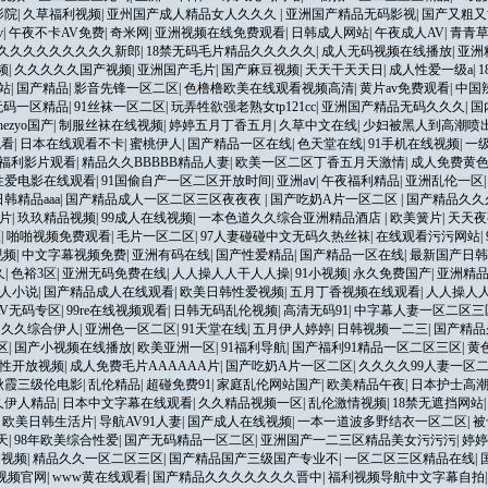
影院
|
久草福利视频
|
亚州国产成人精品女人久久久
|
亚洲国产精品无码影视
|
国产又粗又
v
|
午夜不卡AV免费
|
奇米网
|
亚洲视频在线免费观看
|
日韩成人网站
|
午夜成人AV
|
青青
久久久久久久久久久新郎
|
18禁无码毛片精品久久久久久
|
成人无码视频在线播放
|
亚洲
频
|
久久久久久国产视频
|
亚洲国产毛片
|
国产麻豆视频
|
天天干天天日
|
成人性爱一级a
|
站
|
国产精品
|
影音先锋一区二区
|
色橹橹欧美在线观看视频高清
|
黄片av免费观看
|
中国
无码一区精品
|
91丝袜一区二区
|
玩弄牲欲强老熟女tp121cc
|
亚洲国产精品无码久久久
|
国
ezyo国产
|
制服丝袜在线视频
|
婷婷五月丁香五月
|
久草中文在线
|
少妇被黑人到高潮喷
观看
|
日本在线观看不卡
|
蜜桃伊人
|
国产精品一区在线
|
色天堂在线
|
91手机在线视频
|
一
福利影片观看
|
精品久久BBBBB精品人妻
|
欧美一区二区丁香五月天激情
|
成人免费黄
性爱电影在线观看
|
91国偷自产一区二区开放时间
|
亚洲aⅴ
|
午夜福利精品
|
亚洲乱伦一区
日韩精品aaa
|
国产精品成人一区二区三区夜夜夜
|
国产吃奶A片一区二区
|
国产精品久久
片
|
玖玖精品视频
|
99成人在线视频
|
一本色道久久综合亚洲精品酒店
|
欧美簧片
|
天天夜
区
|
啪啪视频免费观看
|
毛片一区二区
|
97人妻碰碰中文无码久热丝袜
|
在线观看污污网站
|
视频
|
中文字幕视频免费
|
亚洲有码在线
|
国产性爱精品
|
国产精品一区在线
|
最新国产日韩
久
|
色裕3区
|
亚洲无码免费在线
|
人人操人人干人人操
|
91小视频
|
永久免费国产
|
亚洲精
人小说
|
国产精品成人在线观看
|
欧美日韩性爱视频
|
五月丁香视频在线观看
|
人人操人
V无码专区
|
99re在线视频观看
|
日韩无码乱伦视频
|
高清无码91
|
中字幕人妻一区二区三
|
久久综合伊人
|
亚洲色一区二区
|
91天堂在线
|
五月伊人婷婷
|
日韩视频一二三
|
国产精品
区
|
国产小视频在线播放
|
欧美亚洲一区
|
91福利导航
|
国产福利91精品一区二区三区
|
黄
性开放视频
|
成人免费毛片AAAAAA片
|
国产吃奶A片一区二区
|
久久久久99人妻一区
秋霞三级伦电影
|
乱伦精品
|
超碰免费91
|
家庭乱伦网站国产
|
欧美精品午夜
|
日本护士高潮
久伊人精品
|
日本中文字幕在线观看
|
久久精品视频一区
|
乱伦激情视频
|
18禁无遮挡网站
|
欧美日韩生活片
|
导航AV91人妻
|
国产成人在线视频
|
一本一道波多野结衣一区二区
|
被
天
|
98年欧美综合性爱
|
国产无码精品一区二区
|
亚洲国产一二三区精品美女污污污
|
婷婷
逼视频
|
精品久久一区二区三区
|
国产精品国产三级国产专业不
|
一区二区三区精品在线
|
1视频官网
|
www黄在线观看
|
国产精品久久久久久久久晋中
|
福利视频导航中文字幕自拍