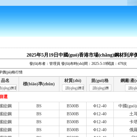
2025年5月19日中國(guó)香港市場(chǎng)鋼材到岸價
發(fā)布者：管理員 發(fā)布時(shí)間：2025-5-19閱讀：479次
岸價(jià)格行情
品名
材質(zhì)
規(guī)格
鋼廠/產(c
標(biāo)準(zhǔn)
(qǐng)篩選
請(qǐng)篩選
請(qǐng)篩
請(qǐ
選
選
前篩選
螺紋鋼
BS
B500B
Φ12-40
中國(guó)
螺紋鋼
BS
B500B
Φ12-40
土
螺紋鋼
BS
B500B
Φ12-40
卡
螺紋鋼
BS
B500B
Φ12-40
俄