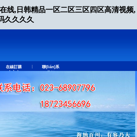
片在线,日韩精品一区二区三区四区高清视频,
无码久久久久
|
在線訂購
聯(lián)系
(gòu)
我們