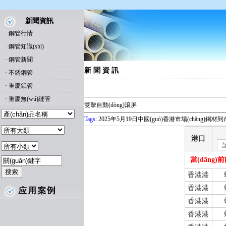
新聞資訊
·
鋼管行情
·
鋼管知識(shí)
·
鋼管新聞
新 聞 資 訊
·
不銹鋼管
·
重慶鋁管
·
重慶無(wú)縫管
雙擊自動(dòng)滾屏
Tags:
2025年5月19日中國(guó)香港市場(chǎng)鋼材到
港口
請
當(dāng)
香港港
香港港
香港港
香港港