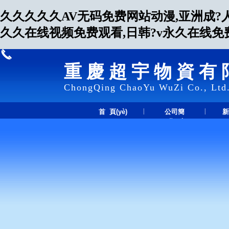
久久久久久AV无码免费网站动漫,亚洲成?
久久在线视频免费观看,日韩?v永久在线免
重慶超宇物資有
ChongQing ChaoYu WuZi Co., Ltd
|
|
首 頁(yè)
公司簡
新
(jiǎn)介