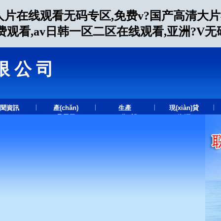
人片在线观看无码专区,免费v?国产高清大
费观看,av日韩一区二区在线观看,亚洲?V
限公司
.
|
|
|
|
聞資訊
產(chǎn)
生產
現(xiàn)貸
品展示
(chǎn)設
資源
(shè)備