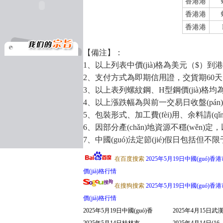
香港港
香港港
香港港
【備注】：
1、以上列表中價(jià)格為美元（$）到港（CFR）
2、支付方式為即期信用證，交貨期60天內(
3、以上表列螺紋鋼、H型鋼價(jià)格均為12米
4、以上漲跌幅為與前一交易日收盤(pán)價(jià)相
5、包裝形式、加工費(fèi)用、余料請(qǐn
6、因部分產(chǎn)地資源不穩(wěn)定，以
7、中國(guó)法定節(jié)假日包括但不限
在百度搜索
2025年5月19日中國(guó)香港
價(jià)格行情
在搜狗搜索
2025年5月19日中國(guó)香港
價(jià)格行情
2025年5月19日中國(guó)香
2025年4月15日武