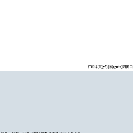
打印本頁(yè)
||
關(guān)閉窗口