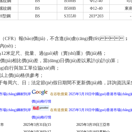
螺紋鋼
BS
B500B
Φ12-40
印
螺紋鋼
BS
B500B
Φ12-40
東
H型鋼
BS
S355J0
203*203
-
報(bào)價(jià)，不含進(jìn)倉(cāng)費(fèi)；
nèi)；
定尺、批量、過(guò)磅（實(shí)重）價(jià)格；
比價(jià)差，當(dāng)日價(jià)差以累計(jì)計(jì)算；
g)自行與加工單位協(xié)商；
上價(jià)格供參考；
于每周六、日；法定節(jié)假日期間不更新價(jià)格，詳詢資
市場(chǎng)鋼材到岸
在谷歌搜索
2025年5月19日中國(guó)香港市場(chǎn
價(jià)格行情
市場(chǎng)鋼材到岸
在有道搜索
2025年5月19日中國(guó)香港市場(chǎn
價(jià)格行情
漢市
2025年3月31日(15
2025年3月19日三亞市