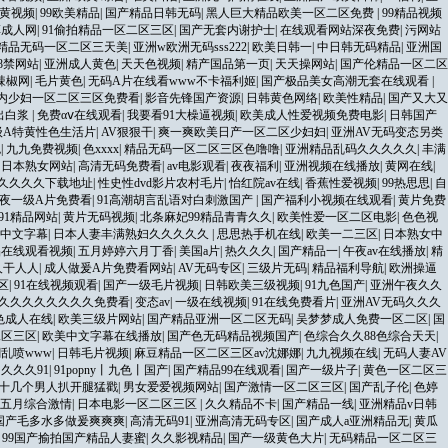
黄视频
|
99欧美精品
|
国产精品日韩无码
|
黑人巨大精品欧美一区二区免费
|
99精品视频
草成人网
|
91偷拍精品一区二区三区
|
国产无套内谢护士
|
在线观看网站深夜免费
|
污网站
精品无码一区二区三天美
|
亚洲w欧洲无码sss222
|
欧美日韩一
|
中日韩无码精品
|
亚洲国
18禁网站
|
亚洲成人黄色
|
天天色视频
|
精产国品第一页
|
天天操网站
|
国产伦精品一区二区
辣椒网
|
毛片黄色
|
无码A片在线看www不卡福利姬
|
国产极品美女高潮无套在线观看
|
内少妇一区二区三区免费看
|
影音先锋国产资源
|
日韩黄色网络
|
欧美性精品
|
国产又大又
出白浆
|
免费αⅴ在线观看
|
我要看91大橾逼视频
|
欧美成人性爱视频免费电影
|
日韩国产
级A特黄性色生活片
|
AV狠狠干
|
爽一爽欧美日产一区二区少妇妇
|
亚洲AV无码变态另类
色
|
九九免费视频
|
色xxxx
|
精品无码一区二区三区色噜噜
|
亚洲精品乱码久久久久久
|
丰满
|
日本熟女网站
|
高清无码免费看
|
av电影观看
|
夜夜福利
|
亚洲视频在线播放
|
黄网在线
|
久久久久下载地址
|
性史性dvd影片农村毛片
|
怡红院av在线
|
香蕉性爱视频
|
99热思思
|
自
夜一级A片免费看
|
91高潮胡言乱语对白刺激国产
|
国产福利小视频在线观看
|
黄片免费
91精品网站
|
黄片无码视频
|
北条麻妃99精品青青久久
|
欧美性爱一区二区电影
|
色色视
中文字幕
|
日本人妻丰满熟妇久久久久久
|
思思热手机在线
|
欧美一二三区
|
日本熟女中
品在线观看视频
|
五月婷婷六月丁香
|
美国a片
|
热久久久
|
国产精品一
|
午夜av在线播放
|
精
人干人人
|
成人做爰A片免费看网站
|
AV无码专区
|
三级片无码
|
精品福利导航
|
欧洲操逼
区
|
91在线视频观看
|
国产一级毛片视频
|
日韩欧美三级视频
|
91九色国产
|
亚洲午夜久久
久久久久久久久久免费看
|
变态av
|
一级在线视频
|
91在线免费看片
|
亚洲AV无码久久久
色成人在线
|
欧美三级片网站
|
国产精品亚洲一区二区无码
|
吴梦梦成人免费一区二区
|
国
二区三区
|
欧美中文字幕在线播放
|
国产色无码精品视频国产
|
色综合久久88色综合天天
|
乱喷www
|
日韩毛片视频
|
麻豆精品一区二区三区av沈娜娜
|
九九视频在线
|
无码人妻AV
|
久久久91
|
91popny丨九色丨国产
|
国产精品99在线观看
|
国产一级片子
|
黄色一区二区三
十几个男人扒开腿猛戳
|
男女爱爱视频网站
|
国产激情一区二区三区
|
国产乱子伦
|
色婷
五月综合激情
|
日本电影一区二区三区
|
久久精品不卡
|
国产精品一线
|
亚洲精品v日韩
国产毛多水多做爰爽爽爽
|
高清无码91
|
亚洲高清无码专区
|
国产成人a亚洲精品无
|
黄瓜
|
99国产揄拍国产精品人妻蜜
|
久久影视精品
|
国产一级黄色大片
|
无码精品一区二区三