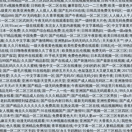
在线,日韩精品一区二区三区四区高清视频,久久在线视频免费观看,日韩?v永久在线免费
淫片a视频免费观看
|
日韩欧美一区二区在线
|
嫩草影院入口一二三免费
|
欧美一级黄色
A级黄片
|
欧美亚洲免费
|
人人摸人人看
|
国产乱叫456在线
|
日韩高清免费无专码区
|
一级
精品666
|
国产AV无码电影
|
久久青草视频
|
国产午夜精品一区二区三区
|
人人操人人干
本一区二区三区武则天
|
午夜无码片在线观看影院
|
国产一级特黄大片色
|
高清无码免费
人18
|
91cao
|
av一级在线观看
|
东北女人无套内谢视频
|
中文字幕精品一区
|
中文字幕黄
日本一区免费
|
久久99国产综合精品免费
|
乱伦我不卡
|
日韩丰满熟妇
|
一级a免一级a做
码
|
97精品视频
|
中国免费一级片
|
国产伦精品一区二区三区午夜影视
|
欧美日韩在线看
|
视频
|
久久久中文字幕
|
国产激情网站
|
亚洲熟妇av无码无码久久凹凸
|
天天操天天艹
|
伊人
丰满
|
久久只有精品
|
一级大香蕉黄色视频
|
欧美性爱免费在线观看
|
日韩乱伦一区
|
99
码在线
|
日日噜噜夜夜狠狠久久丁香五月
|
欧美熟女乱伦视频
|
免费无码一区二区三区
|
日
文国产探花
|
黄软件在线观看
|
AV手机天堂网
|
免费色色网站
|
日本高清视频一区
|
日韩精
品99国产精品
|
久久国产精品影院
|
国产在线成人
|
国产刺激对白
|
国产最新在线视频
|
成
洲精品乱码久久久久久蜜桃
|
懂色中文一区二区在线播放
|
少妇的奶水
|
国产一区二区视频
看
|
国产一级毛片视频
|
91在线电影
|
婷婷五月天久久
|
色翁荡息又大又硬又粗又爽
|
201
美性爱
|
久久久一
|
中文字幕日韩一区
|
国产无码AV
|
精品无码少妇
|
黄色午夜
|
日韩无码
区二区在线看
|
亚洲AV电影天堂男人的天堂
|
亚洲国产成人精品无码区二本
|
亚洲激情综
码aV天天aV天天爽
|
国产精品一级无码免费播放
|
午夜福利视频一区
|
99这里只有精品
|
欧
精品无码一区二区三区在线
|
国一产一人一伦一精
|
亚洲国产精品无码观看久久
|
99久
产熟女线看
|
国产精品成人自拍
|
久久久精品国产
|
国产伦精品一区二区三区男技
|
一级α
|
老妇高潮潮喷到猛进猛出
|
国产综合内射日韩久
|
最新无码视频
|
亚洲性爱网站
|
国产成
二区
|
国产精品久久久久久久久免费高清
|
乱熟女高潮一区二区在线
|
精品视频网站
|
香蕉
女人视频
|
俺去久久啦国产
|
91在线视频国产
|
国产激情91
|
国产视频一区二区三区四区
|
久久日本竹
|
国产精品一区二区精品
|
免费看黄色大片
|
无码人妻aⅴ一区二区三区有奶水
|
品麻豆天美
|
动漫无码在线观看
|
91大神视频在线播放
|
亚洲国产片
|
大香蕉久久久
|
我想免
网站
|
色久视频
|
亚洲精品免费视频
|
青草视频在线
|
中文字幕一区二区人妻精品视频
|
国
视频一区二区三区无码
|
亚洲AV日韩AV永久无码网站
|
91偷拍一区二区三区精品
|
91