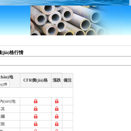
(jià)格行情
hǎn)地
CFR價(jià)格
漲跌
備注
ng)篩
內(nèi)地
耳其
塔爾
羅斯