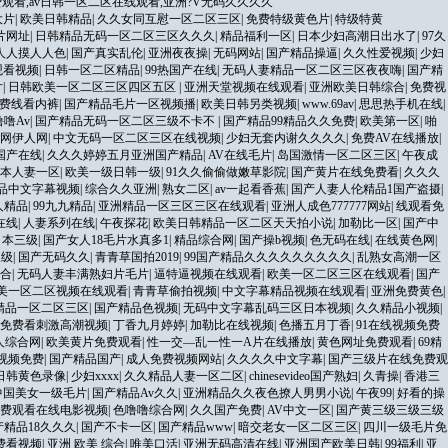
观看,av日韩一区二区在线观看,亚洲?V无码久久久久
大片
|
欧美日韩精品
|
久久女同互慰一区二区三区
|
免费特级黄色片
|
特级特黄
片网址
|
日韩精品无码一区二区三区久久久
|
精品福利一区
|
日本少妇高潮日出水了
|
97久
人人摸人人色
|
国产真实乱伦
|
亚洲夜夜操
|
无码网站
|
国产精品操逼
|
久久性爱视频
|
少妇
观看视频
|
日韩一区二区精品
|
99热国产在线
|
无码人妻精品一区二区三区夜夜嗨
|
国产精
片
|
日韩欧美一区二区三区四区五区
|
亚洲天堂视频在线观看
|
亚洲欧美日韩综合
|
免费视
免费线看内裤
|
国产精品毛片一区视频播
|
欧美日韩另类视频
|
www.69av
|
思思热手机在线
|
噜噜Av
|
国产精品无码一区二区三级不卡不
|
国产精品99精品久久免费
|
欧美第一区
|
啪
网伊人网
|
中文无码一区二区三区在线视频
|
少妇无套内谢久久久久
|
免费AV在线播放
|
热国产在线
|
久久久婷婷五月亚洲国产精品
|
AV在线毛片
|
岛国激情一区二区三区
|
午夜成
本人妻一区
|
欧美一级日韩一级
|
91久久偷偷做嫩草影院
|
国产黄片在线免费看
|
久久久
品中文字幕视频
|
综合久久亚洲
|
熟女二区
|
av一起看香蕉
|
国产人妻人伦精品1国产盗摄
|
人精品
|
99九九精品
|
亚洲精品一区三区三区在线观看
|
亚洲人成色777777网站
|
线观看免
在线
|
人妻系列在线
|
午夜探花
|
欧美日韩精品一区二区天天拍小说
|
加勒比一区
|
国产中
7日本三级
|
国产女人18毛片水真多1
|
精品综合网
|
国产操b视频
|
色无码在线
|
在线黄色网
|
三级
|
国产无码久久
|
青青草国拍2019
|
99国产精品久久久久久久久久久
|
乱熟女高潮一区
合
|
无码人妻丰满熟妇片毛片
|
逼特逼视频在线观看
|
欧美一区二区三区在线观看
|
国产
美一区二区视频在线观看
|
青青草偷拍视频
|
中文字幕精品视频在线观看
|
亚洲免费黄色
|
久精品一区二区三区
|
国产精品色视频
|
无码中文字幕乱码三区日本视频
|
久久精品小视频
|
片免费看刺激高潮视频
|
丁香九月婷婷
|
加勒比在线视频
|
色播五月丁香
|
91在线视频免费
人综合网
|
欧美黄片免费观看
|
性一交—乱一性一A片在线播放
|
黄色网址免费观看
|
69精
视频免费
|
国产精品国产
|
成人免费视频网站
|
久久久久中文字幕
|
国产三级片在线免费观
日韩黄色录像
|
少妇xxxx
|
久久精品人妻一区二区
|
chinesevideo国产熟妇
|
久青操
|
香港三
中国美女一级毛片
|
国产精品Av久久
|
亚洲精品久久夜色撩人男男小说
|
午夜99
|
好看的操
费观看在线电影视频
|
色噜噜综合网
|
久久国产免费
|
AV中文一区
|
国产黄三级三级三级
产精品18久久久
|
国产不卡一区
|
国产精品www
|
暗交老女一区二区三区
|
四川一级毛片免
免费看视频
|
亚洲 欧美 综合
|
唯美口活
|
亚洲无码高清在线
|
亚洲国产欧美日韩
|
99福利
|
亚